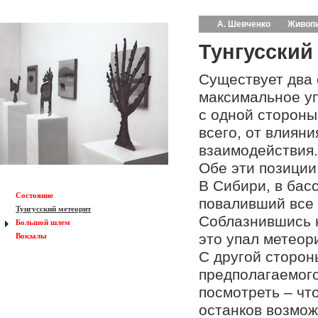
А. Шевченко
Живоп
Тунгусский
Существует два 
максимальное уп
с одной стороны
всего, от влиян
взаимодействия.
Обе эти позиции
В Сибири, в бас
Состояние
поваливший все 
Тунгусский метеорит
Соблазнившись 
Большой шлем
это упал метеори
Вокзалы
С другой сторон
предполагаемого
посмотреть – чт
останков возмож